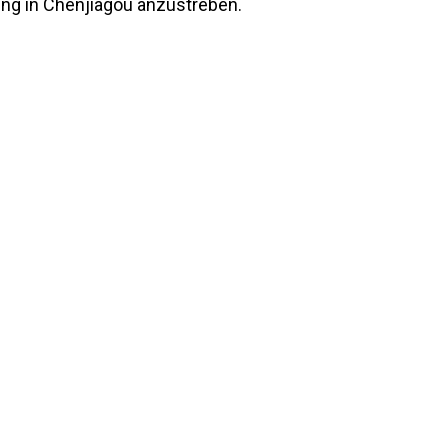
ing in Chenjiagou anzustreben.