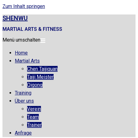
Zum Inhalt springen
SHENWU
MARTIAL ARTS & FITNESS
Menü umschalten
Home
Martial Arts
Chen Taijiquan
Taiji Meister
Qigong
Training
Über uns
Verein
Team
Trainer
Anfrage